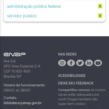
administração pública federal
5
servidor publico
5
NAS REDES
Asa Sul
SPO Área Especial 2-A
CEP 70.610-900
ACESSIBILIDADE
Brasília/DF
DEIXE SEU FEEDBACK
Horário de funcionamento
Compartilhe conosco
se nossos
08h00 às 18h00
canais estão adequados pra
Contato
você? Elogios também são
biblioteca@enap.gov.br
super bem vindos!