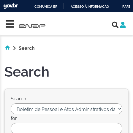
COMUNICA BR
ACESSO À INFORMAÇÃO
PARTI
Skip navigation
IR
PARA
O
CONTEÚDO
Search
Search
Search:
for