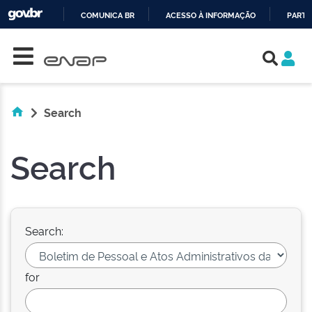
COMUNICA BR
ACESSO À INFORMAÇÃO
PARTI
Skip navigation
IR
PARA
O
CONTEÚDO
Search
Search
Search:
for