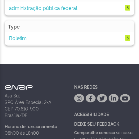
administração pública federal
5
Type
Boletim
5
NAS REDES
Asa Sul
SPO Área Especial 2-A
CEP 70.610-900
ACESSIBILIDADE
Brasília/DF
DEIXE SEU FEEDBACK
Horário de funcionamento
Compartilhe conosco
se nossos
08h00 às 18h00
canais estão adequados pra