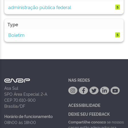
administração pública federal
5
Type
Boletim
5
NAS REDES
Asa Sul
SPO Área Especial 2-A
CEP 70.610-900
ACESSIBILIDADE
Brasília/DF
DEIXE SEU FEEDBACK
Horário de funcionamento
Compartilhe conosco
se nossos
08h00 às 18h00
canais estão adequados pra