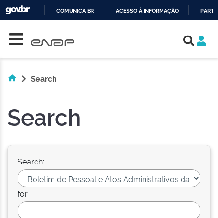
COMUNICA BR
ACESSO À INFORMAÇÃO
PARTI
Skip navigation
IR
PARA
O
CONTEÚDO
Search
Search
Search:
for