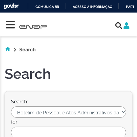
COMUNICA BR
ACESSO À INFORMAÇÃO
PARTI
Skip navigation
IR
PARA
O
CONTEÚDO
Search
Search
Search:
for