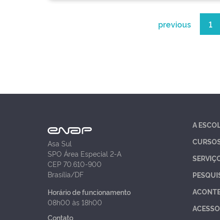
previous
1
A ESCO
CURSO
Asa Sul
SPO Área Especial 2-A
SERVIÇ
CEP 70.610-900
Brasília/DF
PESQUI
ACONT
Horário de funcionamento
08h00 às 18h00
ACESSO
Contato