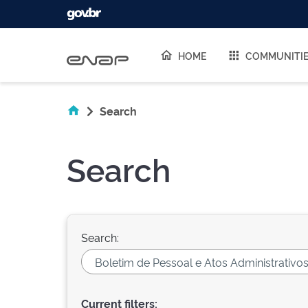
Skip navigation
HOME
COMMUNITI
Search
Search
Search:
Current filters: