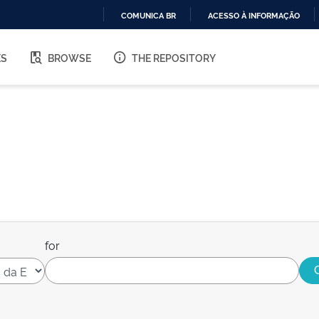
COMUNICA BR
ACESSO À INFORMAÇÃO
IR
PARA
ES
BROWSE
THE REPOSITORY
O
CONTEÚDO
for