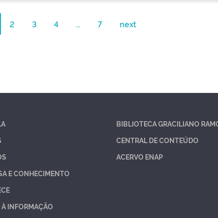
2
3
4
...
7
next
LA
BIBLIOTECA GRACILIANO RAM
S
CENTRAL DE CONTEÚDO
OS
ACERVO ENAP
SA E CONHECIMENTO
ECE
 À INFORMAÇÃO