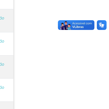
ção
ção
ção
ção