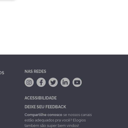
NAS REDES
OS
ACESSIBILIDADE
DEIXE SEU FEEDBACK
Compartilhe conosco
se nossos canais
estão adequados pra você? Elogios
também são super bem vindos!