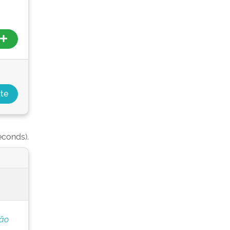
econds).
ção