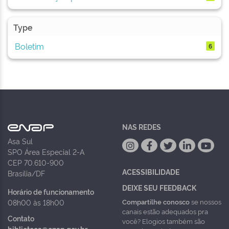
Type
Boletim
6
NAS REDES
Asa Sul
SPO Área Especial 2-A
CEP 70.610-900
ACESSIBILIDADE
Brasília/DF
DEIXE SEU FEEDBACK
Horário de funcionamento
Compartilhe conosco
se nossos
08h00 às 18h00
canais estão adequados pra
Contato
você? Elogios também são
biblioteca@enap.gov.br