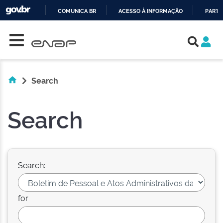
COMUNICA BR
ACESSO À INFORMAÇÃO
PARTI
Skip navigation
IR
PARA
O
CONTEÚDO
Search
Search
Search:
for