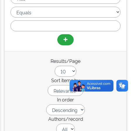
Results/Page
Sort items by
In order
Authors/record