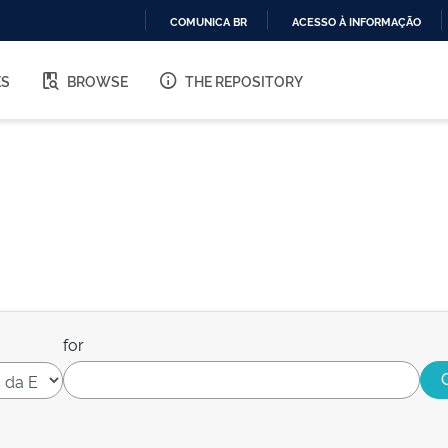
COMUNICA BR
ACESSO À INFORMAÇÃO
IR
PARA
ES
BROWSE
THE REPOSITORY
O
CONTEÚDO
for