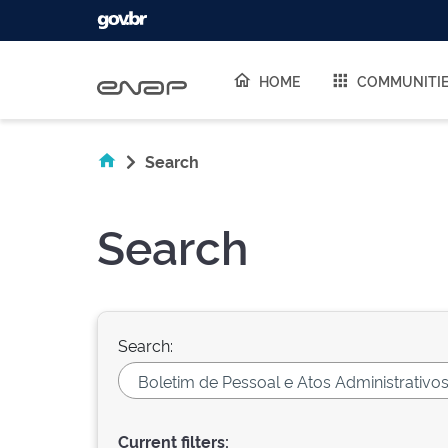
Skip navigation
HOME
COMMUNITI
Search
Search
Search:
Current filters: