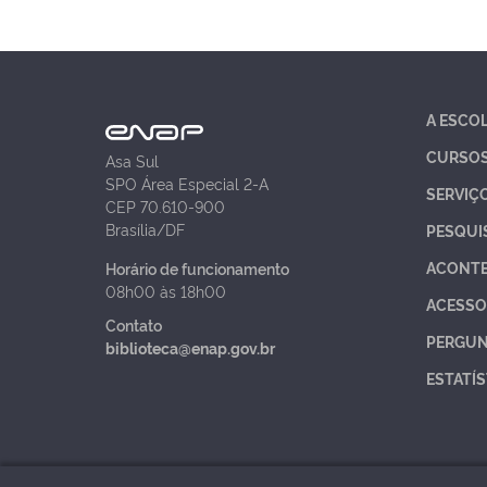
A ESCO
CURSO
Asa Sul
SPO Área Especial 2-A
SERVIÇ
CEP 70.610-900
Brasília/DF
PESQUI
ACONT
Horário de funcionamento
08h00 às 18h00
ACESSO
Contato
PERGUN
biblioteca@enap.gov.br
ESTATÍS