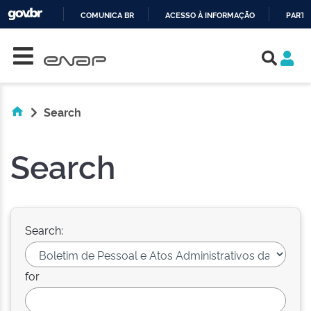
COMUNICA BR
ACESSO À INFORMAÇÃO
PARTI
Skip navigation
IR
PARA
O
CONTEÚDO
Search
Search
Search:
for