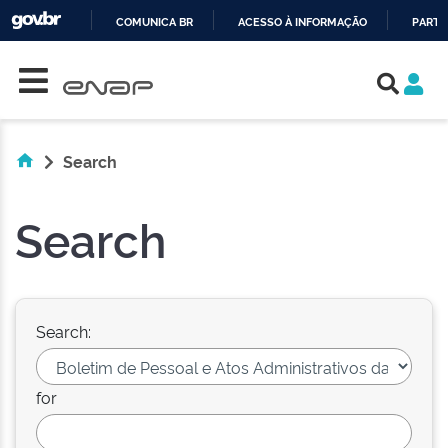
COMUNICA BR
ACESSO À INFORMAÇÃO
PARTI
Skip navigation
IR
PARA
O
CONTEÚDO
Search
Search
Search:
for