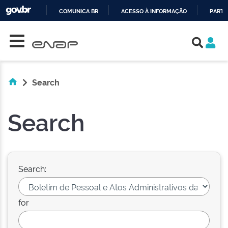
COMUNICA BR
ACESSO À INFORMAÇÃO
PARTI
Skip navigation
IR
PARA
O
CONTEÚDO
Search
Search
Search:
for