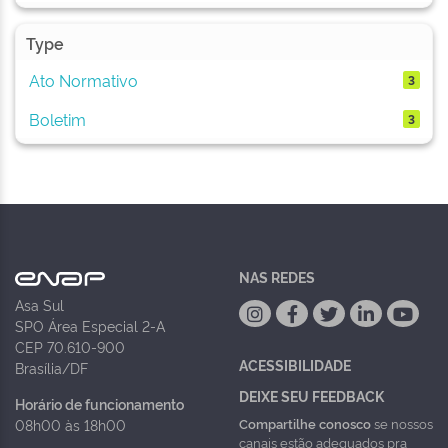
Type
Ato Normativo
3
Boletim
3
NAS REDES
Asa Sul
SPO Área Especial 2-A
CEP 70.610-900
ACESSIBILIDADE
Brasília/DF
DEIXE SEU FEEDBACK
Horário de funcionamento
Compartilhe conosco
se nossos
08h00 às 18h00
canais estão adequados pra