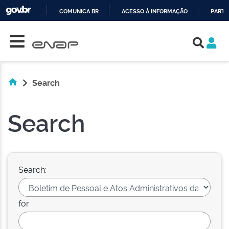
COMUNICA BR
ACESSO À INFORMAÇÃO
PARTI
Skip navigation
IR
PARA
O
CONTEÚDO
Search
Search
Search:
for