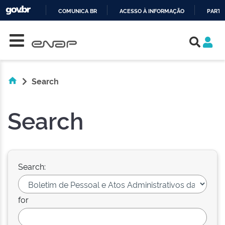
COMUNICA BR
ACESSO À INFORMAÇÃO
PARTI
Skip navigation
IR
PARA
O
CONTEÚDO
Search
Search
Search:
for