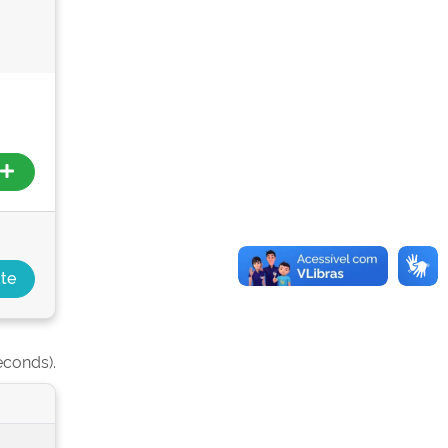
econds).