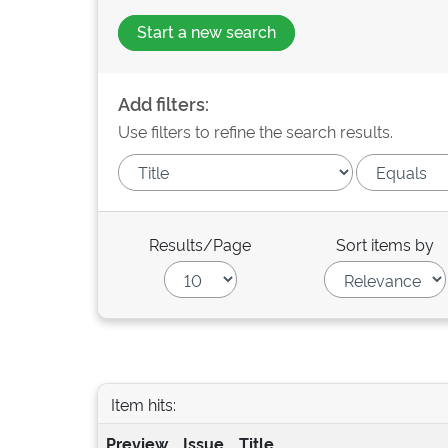
Start a new search
Add filters:
Use filters to refine the search results.
Results/Page
Sort items by
Item hits:
Preview
Issue
Title