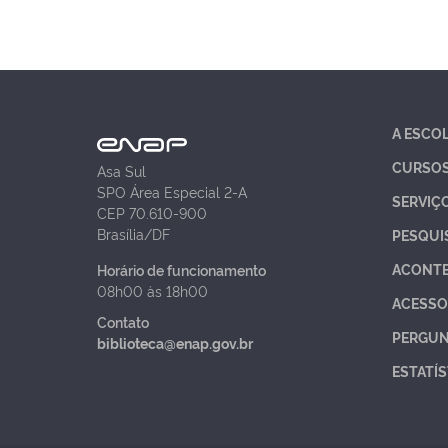
A ESCO
CURSO
Asa Sul
SPO Área Especial 2-A
SERVIÇ
CEP 70.610-900
Brasília/DF
PESQUI
ACONT
Horário de funcionamento
08h00 às 18h00
ACESSO
Contato
PERGUN
biblioteca@enap.gov.br
ESTATÍS