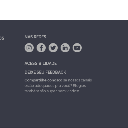
NAS REDES
OS
ACESSIBILIDADE
DEIXE SEU FEEDBACK
Compartilhe conosco
se nossos canais
estão adequados pra você? Elogios
também são super bem vindos!