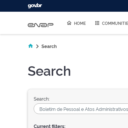
Skip navigation
HOME
COMMUNITI
Search
Search
Search:
Current filters: