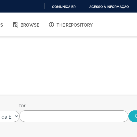
COMUNICA BR
ACESSO À INFORMAÇÃO
IR
PARA
ES
BROWSE
THE REPOSITORY
O
CONTEÚDO
for