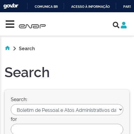
COMUNICA BR
ACESSO À INFORMAÇÃO
PARTI
Skip navigation
IR
PARA
O
CONTEÚDO
Search
Search
Search:
for