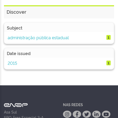
Discover
Subject
administração pública estadual
1
Date issued
2015
1
NAS REDES
Asa Sul
SPO Área Especial 2-A