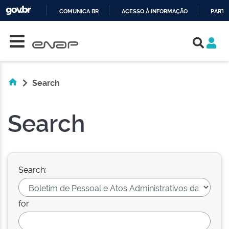
COMUNICA BR
ACESSO À INFORMAÇÃO
PARTI
Skip navigation
IR
PARA
O
CONTEÚDO
Search
Search
Search:
for