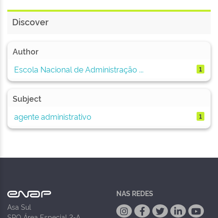
Discover
Author
Escola Nacional de Administração ...
1
Subject
agente administrativo
1
NAS REDES
Asa Sul
SPO Área Especial 2-A