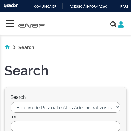
COMUNICA BR
ACESSO À INFORMAÇÃO
PARTI
Skip navigation
IR
PARA
O
CONTEÚDO
Search
Search
Search:
for