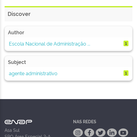
Discover
Author
Escola Nacional de Administração ...
1
Subject
agente administrativo
1
NAS REDES
Asa Sul
SPO Área Especial 2-A