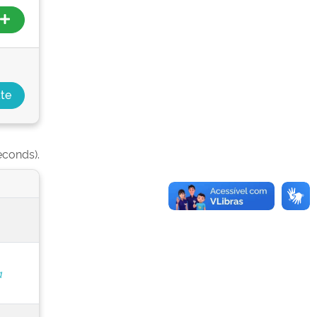
econds).
a