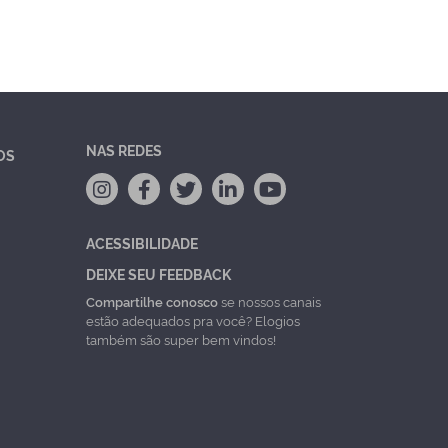
NAS REDES
OS
ACESSIBILIDADE
DEIXE SEU FEEDBACK
Compartilhe conosco
se nossos canais
estão adequados pra você? Elogios
também são super bem vindos!