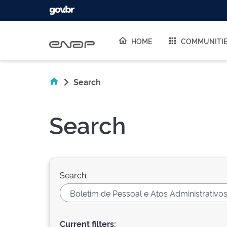
Skip navigation
HOME
COMMUNITI
Search
Search
Search:
Current filters: