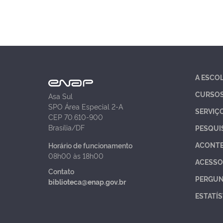
A ESCO
CURSO
Asa Sul
SPO Área Especial 2-A
SERVIÇ
CEP 70.610-900
Brasília/DF
PESQUI
ACONT
Horário de funcionamento
08h00 às 18h00
ACESSO
Contato
PERGUN
biblioteca@enap.gov.br
ESTATÍS