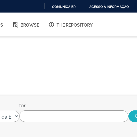
COMUNICA BR
ACESSO À INFORMAÇÃO
IR
PARA
ES
BROWSE
THE REPOSITORY
O
CONTEÚDO
for