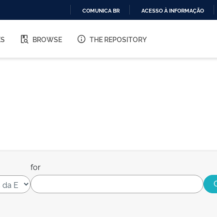
COMUNICA BR
ACESSO À INFORMAÇÃO
IR
PARA
ES
BROWSE
THE REPOSITORY
O
CONTEÚDO
for