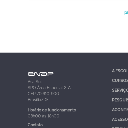
p
A ESCO
CURSO
Asa Sul
SPO Área Especial 2-A
SERVIÇ
CEP 70.610-900
Brasília/DF
PESQUI
ACONT
Horário de funcionamento
08h00 às 18h00
ACESSO
Contato