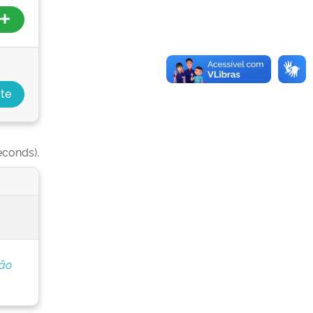
econds).
ção