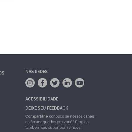
NAS REDES
OS
ACESSIBILIDADE
DEIXE SEU FEEDBACK
Compartilhe conosco
se nossos canais
estão adequados pra você? Elogios
também são super bem vindos!