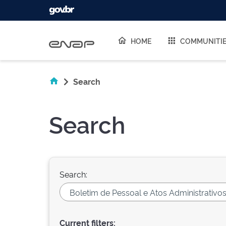
Skip navigation
HOME
COMMUNITI
Search
Search
Search:
Current filters: