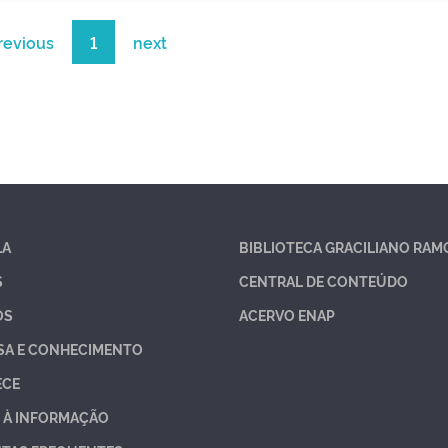
revious
1
next
LA
BIBLIOTECA GRACILIANO RAM
S
CENTRAL DE CONTEÚDO
OS
ACERVO ENAP
SA E CONHECIMENTO
ECE
 À INFORMAÇÃO