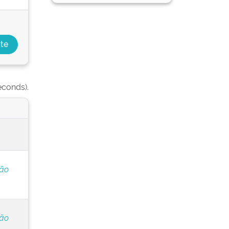
econds).
ção
ção