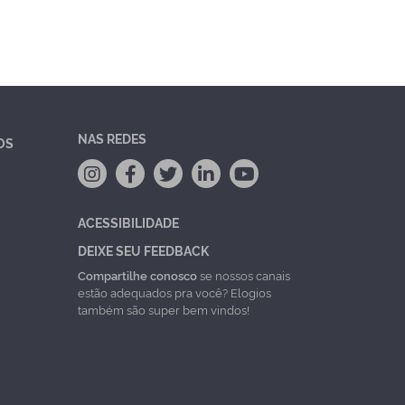
NAS REDES
OS
ACESSIBILIDADE
DEIXE SEU FEEDBACK
Compartilhe conosco
se nossos canais
estão adequados pra você? Elogios
também são super bem vindos!