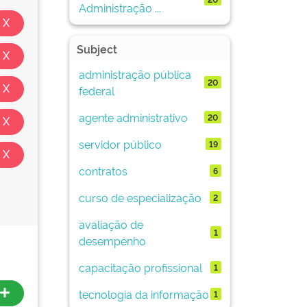
Administração ...
Subject
administração pública
20
federal
agente administrativo
20
servidor público
19
contratos
6
curso de especialização
2
avaliação de
1
desempenho
capacitação profissional
1
tecnologia da informação
1