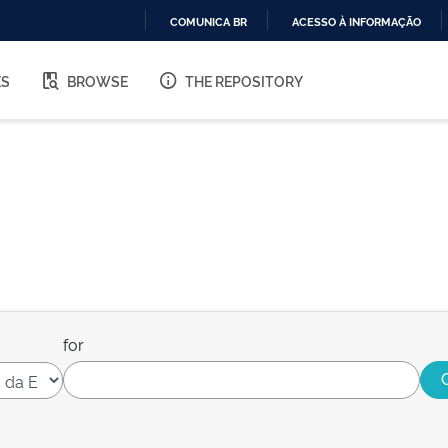
COMUNICA BR
ACESSO À INFORMAÇÃO
IR
PARA
ES
BROWSE
THE REPOSITORY
O
CONTEÚDO
for