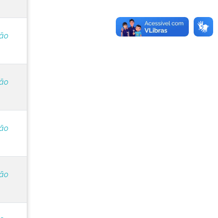
ção
ção
ção
ção