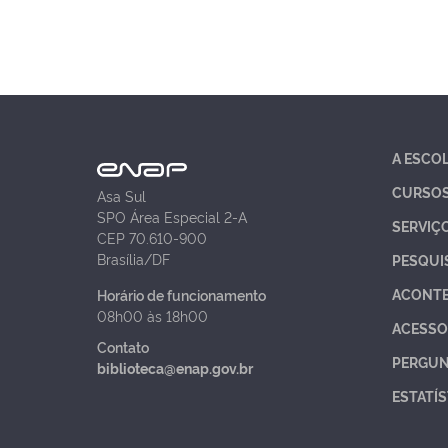
A ESCO
CURSO
Asa Sul
SPO Área Especial 2-A
SERVIÇ
CEP 70.610-900
Brasília/DF
PESQUI
ACONT
Horário de funcionamento
08h00 às 18h00
ACESSO
Contato
PERGUN
biblioteca@enap.gov.br
ESTATÍS