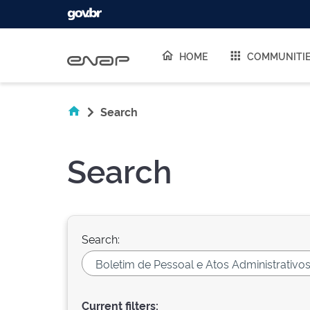
Skip navigation
HOME
COMMUNITI
Search
Search
Search:
Current filters: