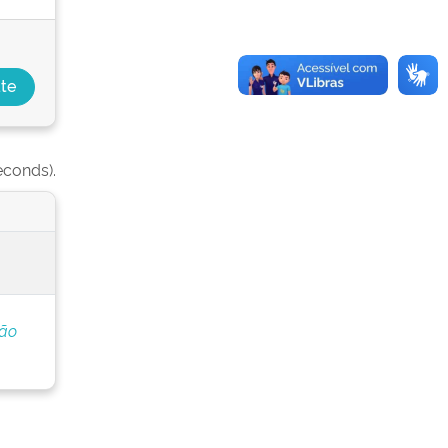
econds).
ção