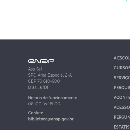
A ESCO
CURSO
Asa Sul
SPO Área Especial 2-A
SERVIÇ
CEP 70.610-900
Brasília/DF
PESQUI
ACONT
Horário de funcionamento
08h00 às 18h00
ACESSO
Contato
PERGUN
biblioteca@enap.gov.br
ESTATÍS