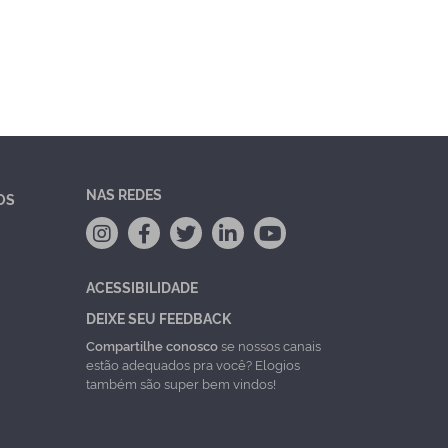
NAS REDES
OS
ACESSIBILIDADE
DEIXE SEU FEEDBACK
Compartilhe conosco
se nossos canais
estão adequados pra você? Elogios
também são super bem vindos!