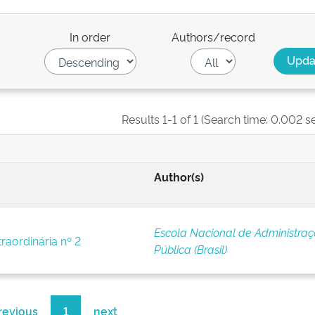
In order
Authors/record
Results 1-1 of 1 (Search time: 0.002 s
Author(s)
Escola Nacional de Administra
raordinária nº 2
Pública (Brasil)
revious
1
next