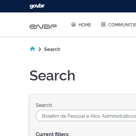
Skip navigation
HOME
COMMUNITI
Search
Search
Search:
Current filters: