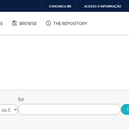
COMUNICA BR
ACESSO À INFORMAÇÃO
IR
PARA
ES
BROWSE
THE REPOSITORY
O
CONTEÚDO
for