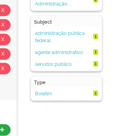
Administração ...
Subject
administração pública
1
federal
agente administrativo
1
servidor público
1
Type
Boletim
1