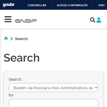
COMUNICA BR
ACESSO À INFORMAÇÃO
PARTI
Skip navigation
IR
PARA
O
CONTEÚDO
Search
Search
Search:
for