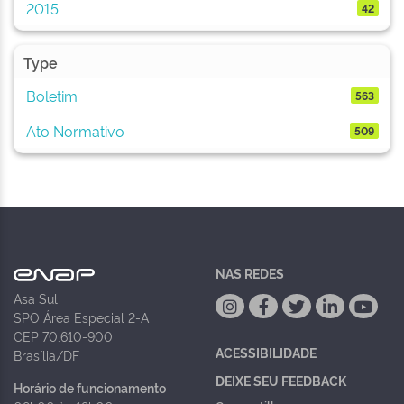
2015
42
Type
Boletim
563
Ato Normativo
509
NAS REDES
Asa Sul
SPO Área Especial 2-A
CEP 70.610-900
ACESSIBILIDADE
Brasília/DF
DEIXE SEU FEEDBACK
Horário de funcionamento