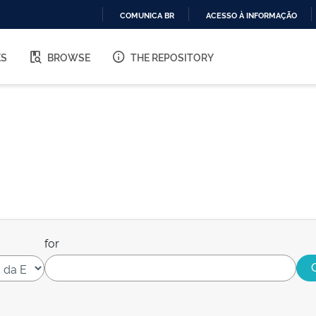
COMUNICA BR
ACESSO À INFORMAÇÃO
IR
PARA
ES
BROWSE
THE REPOSITORY
O
CONTEÚDO
for