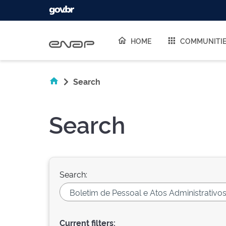
Skip navigation
HOME
COMMUNITI
Search
Search
Search:
Current filters: