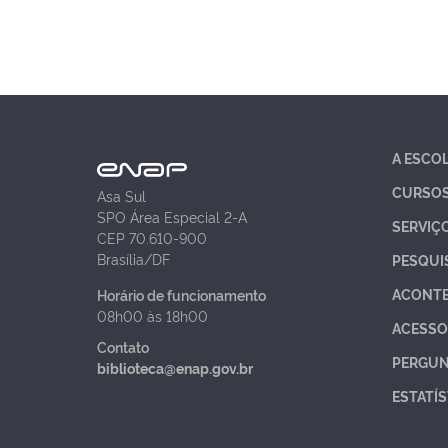
A ESCO
CURSO
Asa Sul
SPO Área Especial 2-A
SERVIÇ
CEP 70.610-900
Brasília/DF
PESQUI
ACONT
Horário de funcionamento
08h00 às 18h00
ACESSO
Contato
PERGUN
biblioteca@enap.gov.br
ESTATÍS