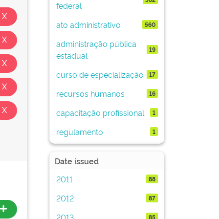
federal
ato administrativo
560
administração pública
19
estadual
curso de especialização
17
recursos humanos
16
capacitação profissional
1
regulamento
1
Date issued
2011
88
2012
87
2013
85