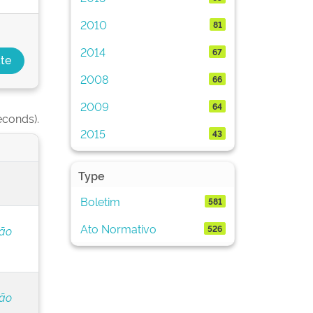
2010
81
2014
67
2008
66
2009
64
econds).
2015
43
Type
Boletim
581
Ato Normativo
526
ção
ção