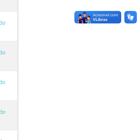
ção
ção
ção
ção