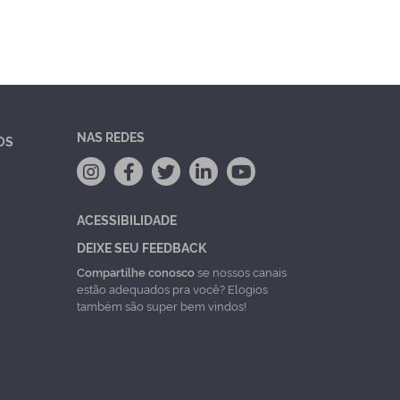
NAS REDES
OS
ACESSIBILIDADE
DEIXE SEU FEEDBACK
Compartilhe conosco
se nossos canais
estão adequados pra você? Elogios
também são super bem vindos!