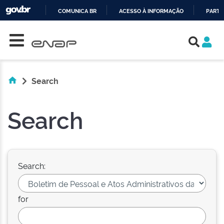
COMUNICA BR
ACESSO À INFORMAÇÃO
PARTI
Skip navigation
IR
PARA
O
CONTEÚDO
Search
Search
Search:
for