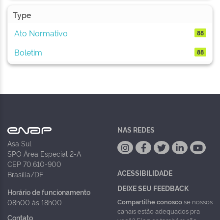
Type
Ato Normativo
88
Boletim
88
NAS REDES
Asa Sul
SPO Área Especial 2-A
CEP 70.610-900
ACESSIBILIDADE
Brasília/DF
DEIXE SEU FEEDBACK
Horário de funcionamento
Compartilhe conosco
se nossos
08h00 às 18h00
canais estão adequados pra
Contato
você? Elogios também são