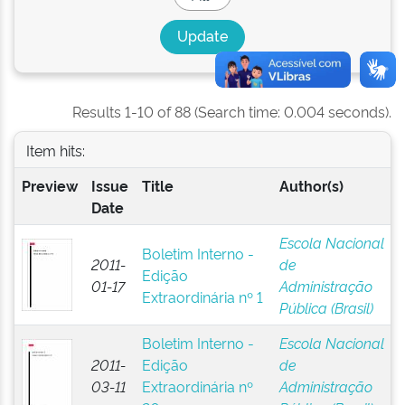
Results 1-10 of 88 (Search time: 0.004 seconds).
Item hits:
Preview
Issue
Title
Author(s)
Date
Escola Nacional
Boletim Interno -
2011-
de
Edição
01-17
Administração
Extraordinária nº 1
Pública (Brasil)
Boletim Interno -
Escola Nacional
2011-
Edição
de
03-11
Extraordinária nº
Administração