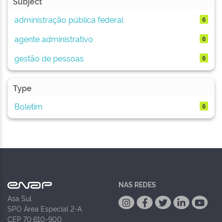
Subject
administração pública federal
6
agente administrativo
6
gestão de pessoas
6
Type
Boletim
6
NAS REDES
Asa Sul
SPO Área Especial 2-A
CEP 70.610-900