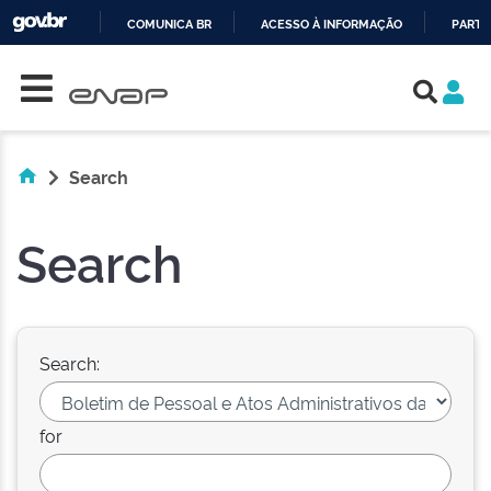
COMUNICA BR
ACESSO À INFORMAÇÃO
PARTI
Skip navigation
IR
PARA
O
CONTEÚDO
Search
Search
Search:
for