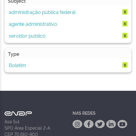
Subject
administração pública federal
6
agente administrativo
6
servidor publico
6
Type
Boletim
6
NAS REDES
Asa Sul
SPO Área Especial 2-A
CEP 70.610-900