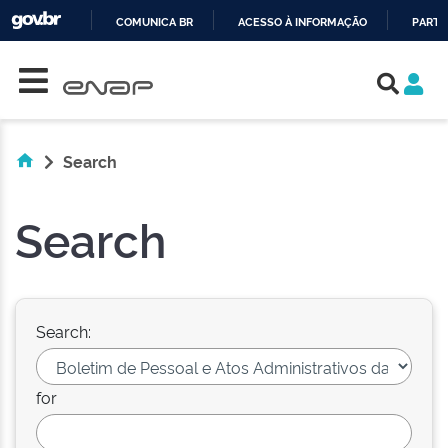
COMUNICA BR
ACESSO À INFORMAÇÃO
PARTI
Skip navigation
IR
PARA
O
CONTEÚDO
Search
Search
Search:
for