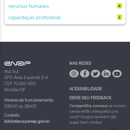
recursos humanos
4
capacitação profissional
1
NAS REDES
Asa Sul
SPO Área Especial 2-A
CEP 70.610-900
ACESSIBILIDADE
Brasília/DF
DEIXE SEU FEEDBACK
Horário de funcionamento
Compartilhe conosco
se nossos
08h00 às 18h00
canais estão adequados pra
Contato
você? Elogios também são
biblioteca@enap.gov.br
super bem vindos!