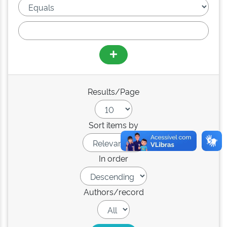
Results/Page
Sort items by
In order
Authors/record