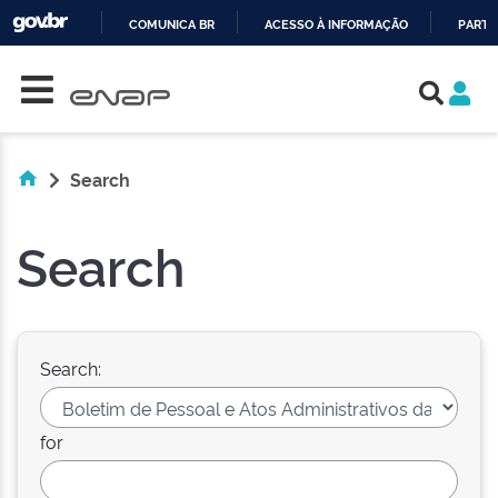
COMUNICA BR
ACESSO À INFORMAÇÃO
PARTI
Skip navigation
IR
PARA
O
CONTEÚDO
Search
Search
Search:
for