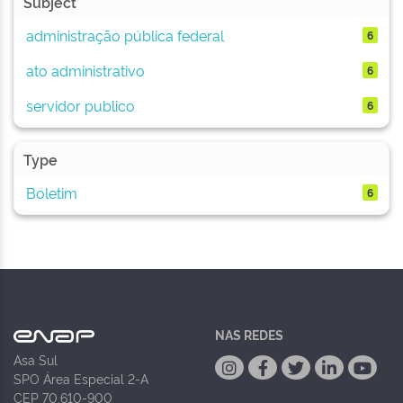
Subject
administração pública federal
6
ato administrativo
6
servidor publico
6
Type
Boletim
6
NAS REDES
Asa Sul
SPO Área Especial 2-A
CEP 70.610-900