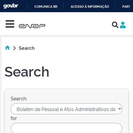
COMUNICA BR
ACESSO À INFORMAÇÃO
PARTI
Skip navigation
IR
PARA
O
CONTEÚDO
Search
Search
Search:
for