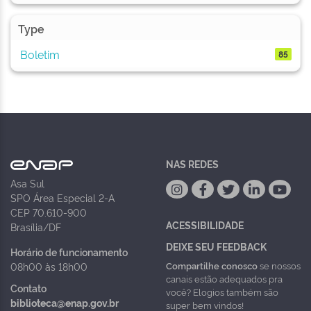
Type
Boletim
85
NAS REDES
Asa Sul
SPO Área Especial 2-A
CEP 70.610-900
ACESSIBILIDADE
Brasília/DF
DEIXE SEU FEEDBACK
Horário de funcionamento
Compartilhe conosco
se nossos
08h00 às 18h00
canais estão adequados pra
Contato
você? Elogios também são
biblioteca@enap.gov.br
super bem vindos!