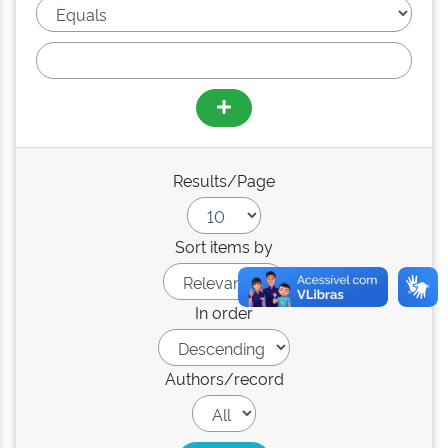
Results/Page
Sort items by
In order
Authors/record