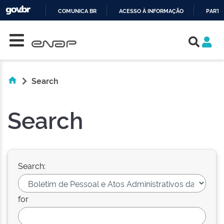
COMUNICA BR
ACESSO À INFORMAÇÃO
PARTI
Skip navigation
IR
PARA
O
CONTEÚDO
Search
Search
Search:
for