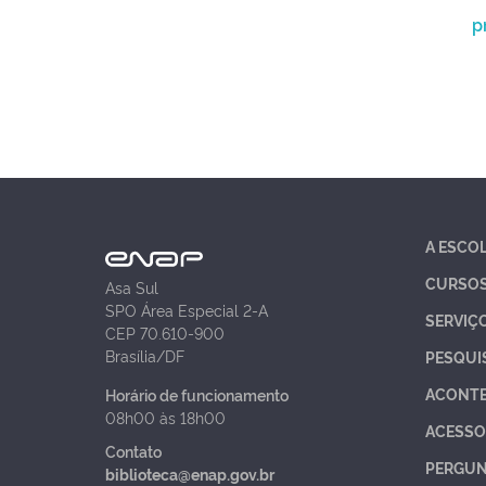
p
A ESCO
CURSO
Asa Sul
SPO Área Especial 2-A
SERVIÇ
CEP 70.610-900
Brasília/DF
PESQUI
ACONT
Horário de funcionamento
08h00 às 18h00
ACESSO
Contato
PERGUN
biblioteca@enap.gov.br