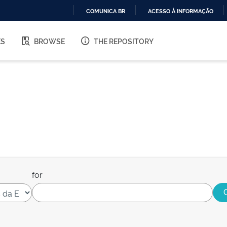
COMUNICA BR
ACESSO À INFORMAÇÃO
IR
PARA
ES
BROWSE
THE REPOSITORY
O
CONTEÚDO
for