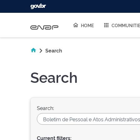
Skip navigation
HOME
COMMUNITI
Search
Search
Search:
Current filters: