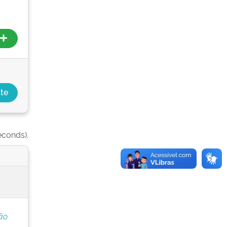
econds).
ão