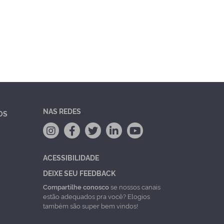
NAS REDES
OS
ACESSIBILIDADE
DEIXE SEU FEEDBACK
Compartilhe conosco
se nossos canais
estão adequados pra você? Elogios
também são super bem vindos!