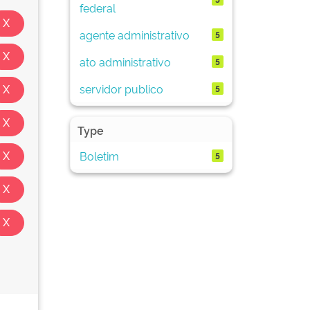
federal
agente administrativo
5
ato administrativo
5
servidor publico
5
Type
Boletim
5