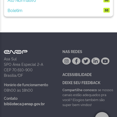
Boletim
88
NAS REDES
Asa Sul
SPO Área Especial 2-A
CEP 70.610-900
ACESSIBILIDADE
Brasília/DF
DEIXE SEU FEEDBACK
Horário de funcionamento
Compartilhe conosco
se nossos
08h00 às 18h00
canais estão adequados pra
Contato
você? Elogios também são
biblioteca@enap.gov.br
super bem vindos!