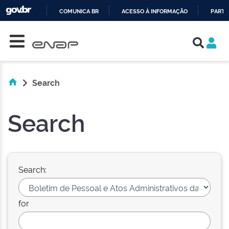
COMUNICA BR
ACESSO À INFORMAÇÃO
PARTI
Skip navigation
IR
PARA
O
CONTEÚDO
Search
Search
Search:
for