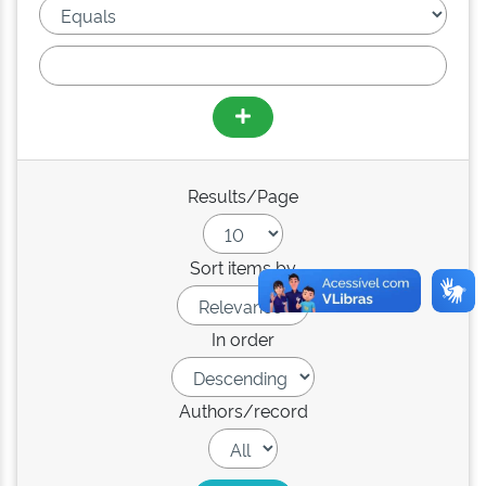
Results/Page
Sort items by
In order
Authors/record