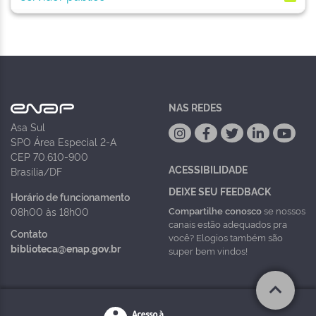
NAS REDES
Asa Sul
SPO Área Especial 2-A
CEP 70.610-900
ACESSIBILIDADE
Brasília/DF
DEIXE SEU FEEDBACK
Horário de funcionamento
Compartilhe conosco
se nossos
08h00 às 18h00
canais estão adequados pra
Contato
você? Elogios também são
biblioteca@enap.gov.br
super bem vindos!