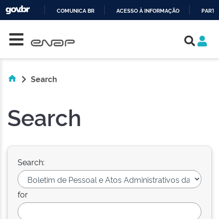
COMUNICA BR
ACESSO À INFORMAÇÃO
PARTI
Skip navigation
IR
PARA
O
CONTEÚDO
Search
Search
Search:
for