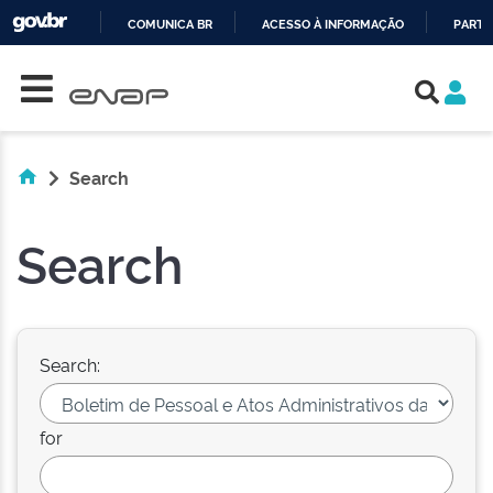
COMUNICA BR
ACESSO À INFORMAÇÃO
PARTI
Skip navigation
IR
PARA
O
CONTEÚDO
Search
Search
Search:
for