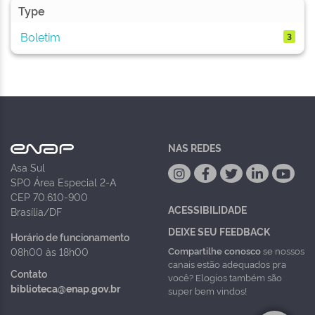
Type
Boletim
3
NAS REDES
Asa Sul
SPO Área Especial 2-A
CEP 70.610-900
ACESSIBILIDADE
Brasília/DF
DEIXE SEU FEEDBACK
Horário de funcionamento
Compartilhe conosco
se nossos
08h00 às 18h00
canais estão adequados pra
Contato
você? Elogios também são
biblioteca@enap.gov.br
super bem vindos!