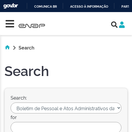
COMUNICA BR
ACESSO À INFORMAÇÃO
PARTI
Skip navigation
IR
PARA
O
CONTEÚDO
Search
Search
Search:
for