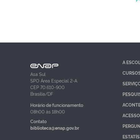
A ESCO
CURSO
Asa Sul
SPO Área Especial 2-A
SERVIÇ
CEP 70.610-900
Brasília/DF
PESQUI
ACONT
Horário de funcionamento
08h00 às 18h00
ACESSO
Contato
PERGUN
biblioteca@enap.gov.br
ESTATÍS