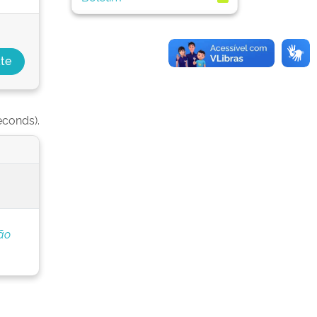
econds).
ão