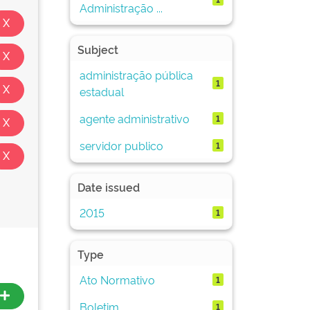
Administração ...
Subject
administração pública
1
estadual
agente administrativo
1
servidor publico
1
Date issued
2015
1
Type
Ato Normativo
1
Boletim
1