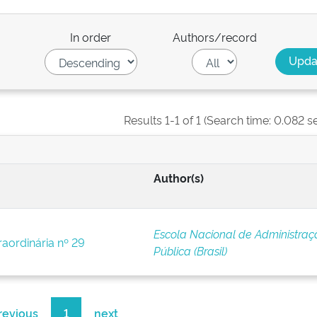
In order
Authors/record
Results 1-1 of 1 (Search time: 0.082 s
Author(s)
Escola Nacional de Administraç
raordinária nº 29
Pública (Brasil)
revious
1
next