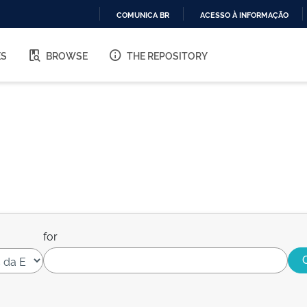
COMUNICA BR
ACESSO À INFORMAÇÃO
IR
PARA
ES
BROWSE
THE REPOSITORY
O
CONTEÚDO
for