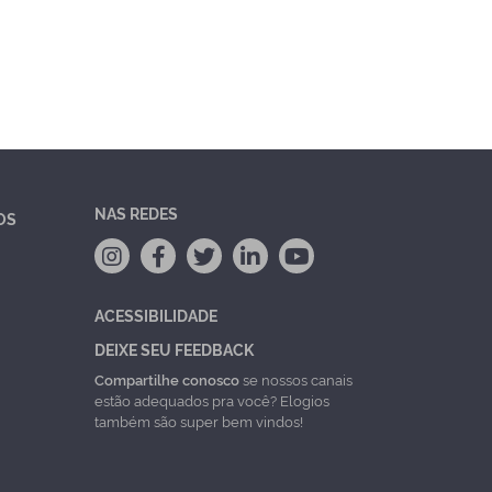
NAS REDES
OS
ACESSIBILIDADE
DEIXE SEU FEEDBACK
Compartilhe conosco
se nossos canais
estão adequados pra você? Elogios
também são super bem vindos!