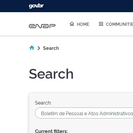
Skip navigation
HOME
COMMUNITI
Search
Search
Search:
Current filters: