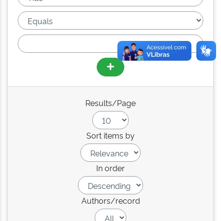
Results/Page
Sort items by
In order
Authors/record