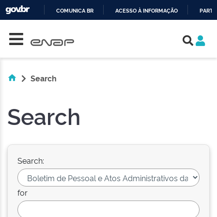
COMUNICA BR
ACESSO À INFORMAÇÃO
PARTI
Skip navigation
IR
PARA
O
CONTEÚDO
Search
Search
Search:
for