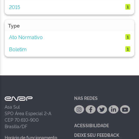
2015
1
Type
Ato Normativo
1
Boletim
1
NAS REDES
Asa Sul
SPO Área Especial 2-A
CEP 70.610-900
ACESSIBILIDADE
Brasília/DF
DEIXE SEU FEEDBACK
Horário de funcionamento