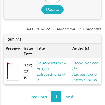
Results 1-1 of 1 (Search time: 0.01 seconds).
Item hits:
Preview
Issue
Title
Author(s)
Date
Boletim Interno -
Escola Nacional
2015-
Edição
de
07-
Extraordinária nº
Administração
10
29
Pública (Brasil)
previous
1
next