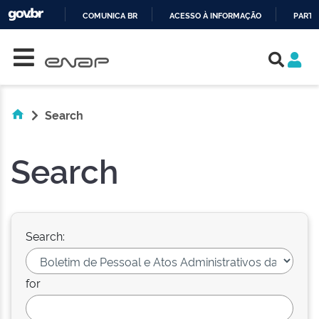
COMUNICA BR
ACESSO À INFORMAÇÃO
PARTI
Skip navigation
IR
PARA
O
CONTEÚDO
Search
Search
Search:
for