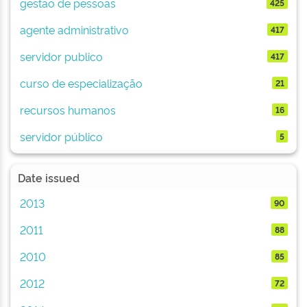
gestão de pessoas
425
agente administrativo
417
servidor publico
417
curso de especialização
21
recursos humanos
16
servidor público
5
Date issued
2013
90
2011
88
2010
85
2012
72