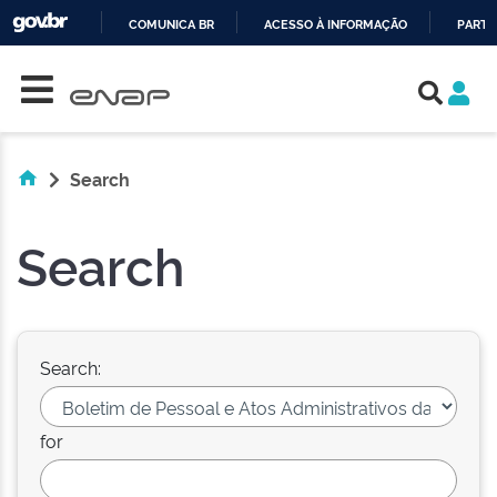
COMUNICA BR
ACESSO À INFORMAÇÃO
PARTI
Skip navigation
IR
PARA
O
CONTEÚDO
Search
Search
Search:
for