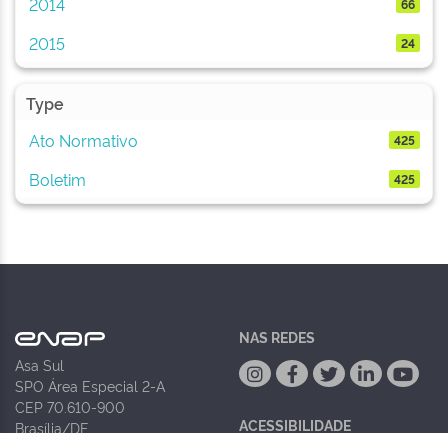
2014
66
2015
24
Type
Ato Normativo
425
Boletim
425
NAS REDES
Asa Sul
SPO Área Especial 2-A
CEP 70.610-900
ACESSIBILIDADE
Brasília/DF