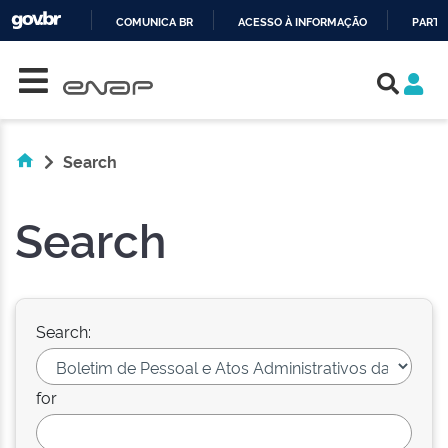
COMUNICA BR
ACESSO À INFORMAÇÃO
PARTI
Skip navigation
IR
PARA
O
CONTEÚDO
Search
Search
Search:
for