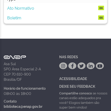
Ato Normativo
66
Boletim
66
NAS REDES
Asa Sul
SPO Área Especial 2-A
CEP 70.610-900
ACESSIBILIDADE
Brasília/DF
DEIXE SEU FEEDBACK
Horário de funcionamento
Compartilhe conosco
se nossos
08h00 às 18h00
canais estão adequados pra
Contato
você? Elogios também são
biblioteca@enap.gov.br
super bem vindos!