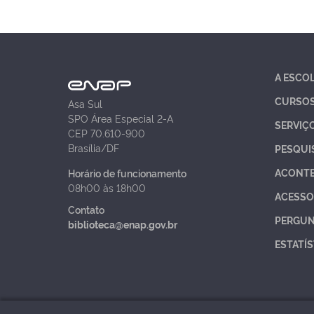
A ESCO
CURSO
Asa Sul
SPO Área Especial 2-A
SERVIÇ
CEP 70.610-900
Brasília/DF
PESQUI
ACONT
Horário de funcionamento
08h00 às 18h00
ACESSO
Contato
PERGUN
biblioteca@enap.gov.br
ESTATÍS