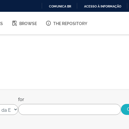
COMUNICA BR
ACESSO À INFORMAÇÃO
IR
PARA
ES
BROWSE
THE REPOSITORY
O
CONTEÚDO
for