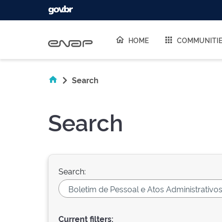
Skip navigation
HOME
COMMUNITI
Search
Search
Search:
Current filters: