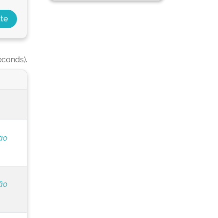
econds).
ão
ão