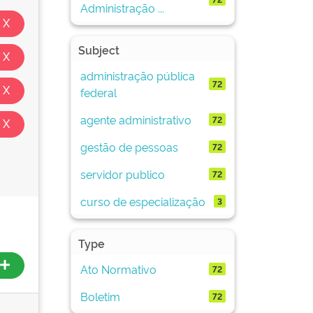
Administração ...
Subject
administração pública
72
federal
agente administrativo
72
gestão de pessoas
72
servidor publico
72
curso de especialização
3
Type
Ato Normativo
72
Boletim
72