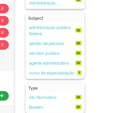
Administração ...
Subject
administração pública
85
federal
gestão de pessoas
85
servidor publico
83
agente administrativo
82
curso de especialização
7
Type
Ato Normativo
85
Boletim
85