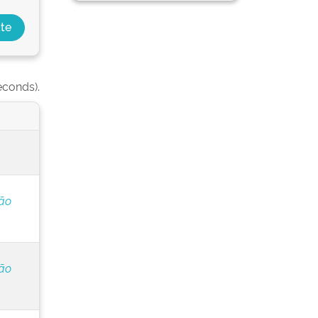
econds).
ção
ção