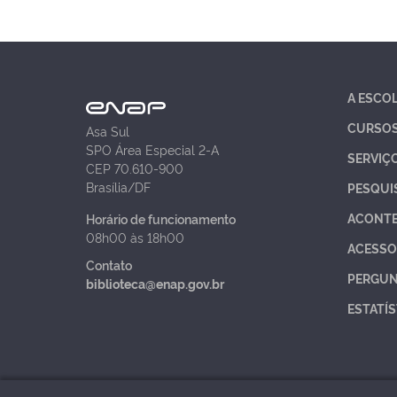
A ESCO
CURSO
Asa Sul
SPO Área Especial 2-A
SERVIÇ
CEP 70.610-900
Brasília/DF
PESQUI
ACONT
Horário de funcionamento
08h00 às 18h00
ACESSO
Contato
PERGUN
biblioteca@enap.gov.br
ESTATÍS