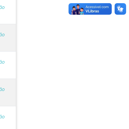
ção
ção
ção
ção
ção