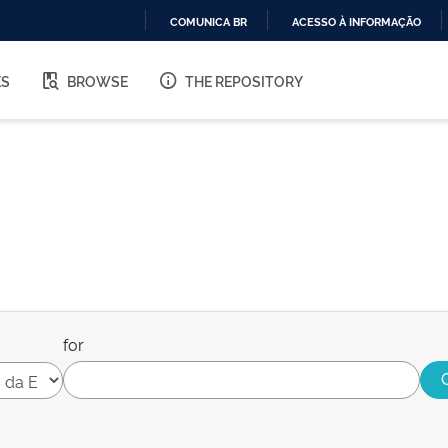
COMUNICA BR
ACESSO À INFORMAÇÃO
IR
PARA
ES
BROWSE
THE REPOSITORY
O
CONTEÚDO
for