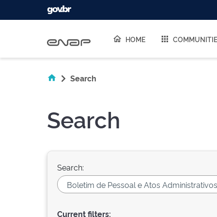
Skip navigation
HOME
COMMUNITI
Search
Search
Search:
Current filters: