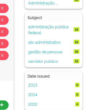
Administração ...
Subject
administração pública
16
federal
ato administrativo
16
gestão de pessoas
16
servidor publico
16
Date issued
2013
6
2014
6
2015
4