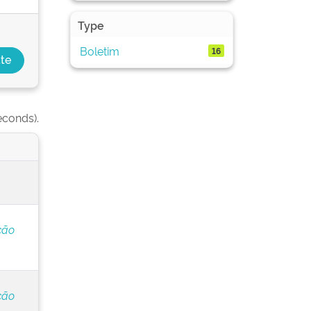
Type
Boletim
16
econds).
ção
ção