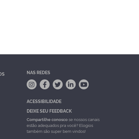
NAS REDES
OS
ACESSIBILIDADE
DEIXE SEU FEEDBACK
Compartilhe conosco
se nossos canais
estão adequados pra você? Elogios
também são super bem vindos!