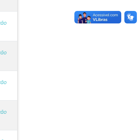
ção
ção
ção
ção