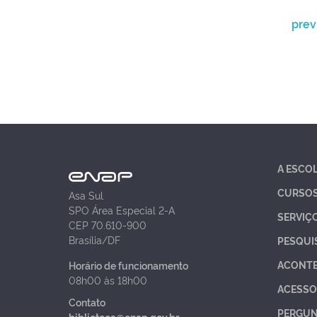
prev
A ESCO
CURSO
Asa Sul
SPO Área Especial 2-A
SERVIÇ
CEP 70.610-900
Brasília/DF
PESQUI
ACONT
Horário de funcionamento
08h00 às 18h00
ACESSO
Contato
PERGUN
biblioteca@enap.gov.br