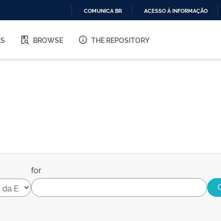
COMUNICA BR
ACESSO À INFORMAÇÃO
IR
PARA
ES
BROWSE
THE REPOSITORY
O
CONTEÚDO
for