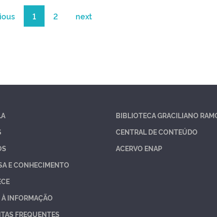
ious
1
2
next
LA
BIBLIOTECA GRACILIANO RAM
S
CENTRAL DE CONTEÚDO
OS
ACERVO ENAP
SA E CONHECIMENTO
ECE
 À INFORMAÇÃO
TAS FREQUENTES