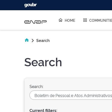
Skip navigation
HOME
COMMUNITI
Search
Search
Search:
Current filters: