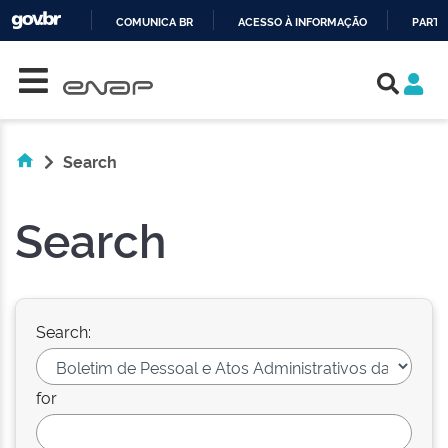
COMUNICA BR
ACESSO À INFORMAÇÃO
PARTI
Skip navigation
IR
PARA
O
CONTEÚDO
Search
Search
Search:
for