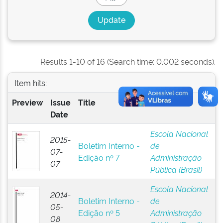
Results 1-10 of 16 (Search time: 0.002 seconds).
Item hits:
Preview
Issue
Title
Author(s)
Date
Escola Nacional
2015-
Boletim Interno -
de
07-
Edição nº 7
Administração
07
Pública (Brasil)
Escola Nacional
2014-
Boletim Interno -
de
05-
Edição nº 5
Administração
08