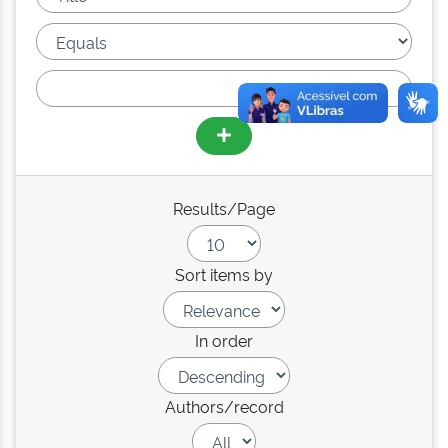
Results/Page
Sort items by
In order
Authors/record