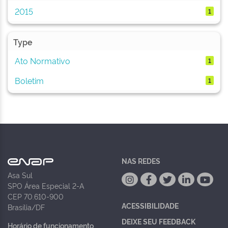
2015
1
Type
Ato Normativo
1
Boletim
1
NAS REDES
Asa Sul
SPO Área Especial 2-A
CEP 70.610-900
ACESSIBILIDADE
Brasília/DF
DEIXE SEU FEEDBACK
Horário de funcionamento