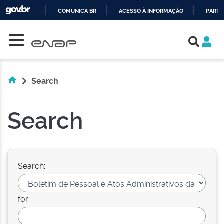
COMUNICA BR
ACESSO À INFORMAÇÃO
PARTI
Skip navigation
IR
PARA
O
CONTEÚDO
Search
Search
Search:
for