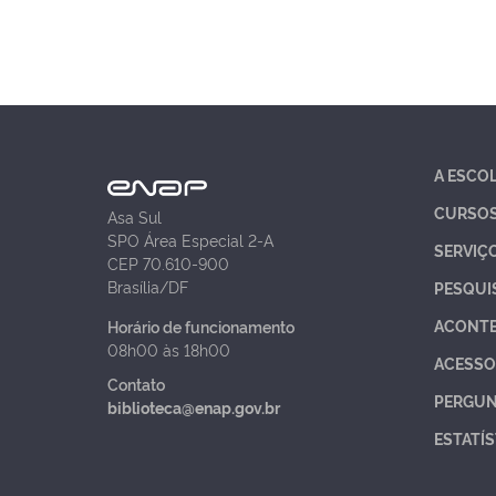
A ESCO
CURSO
Asa Sul
SPO Área Especial 2-A
SERVIÇ
CEP 70.610-900
Brasília/DF
PESQUI
ACONT
Horário de funcionamento
08h00 às 18h00
ACESSO
Contato
PERGUN
biblioteca@enap.gov.br
ESTATÍS