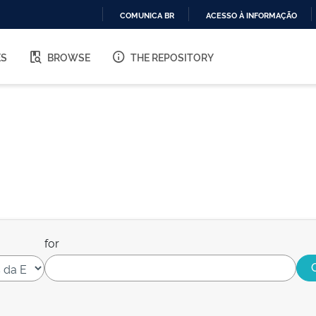
COMUNICA BR
ACESSO À INFORMAÇÃO
IR
PARA
ES
BROWSE
THE REPOSITORY
O
CONTEÚDO
for