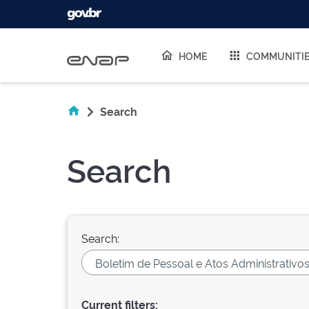
Skip navigation
HOME
COMMUNITI
Search
Search
Search:
Current filters: