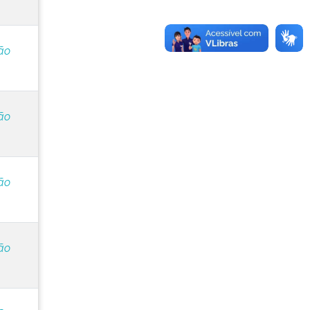
ão
ão
ão
ão