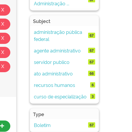
Administração ...
Subject
administração pública
67
federal
agente administrativo
67
servidor publico
67
ato administrativo
66
recursos humanos
6
curso de especialização
3
Type
Boletim
67