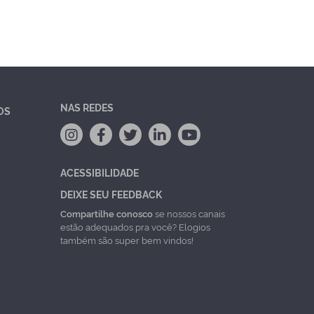
NAS REDES
OS
ACESSIBILIDADE
DEIXE SEU FEEDBACK
Compartilhe conosco
se nossos canais
estão adequados pra você? Elogios
também são super bem vindos!