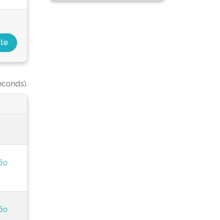
econds).
ão
ão