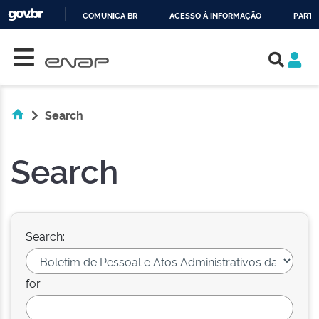
COMUNICA BR
ACESSO À INFORMAÇÃO
PARTI
Skip navigation
IR
PARA
O
CONTEÚDO
Search
Search
Search:
for