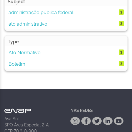
Subject
administração pública federal
3
ato administrativo
3
Type
Ato Normativo
3
Boletim
3
NAS REDES
Asa Sul
SPO Área Especial 2-A
CEP 70.610-900