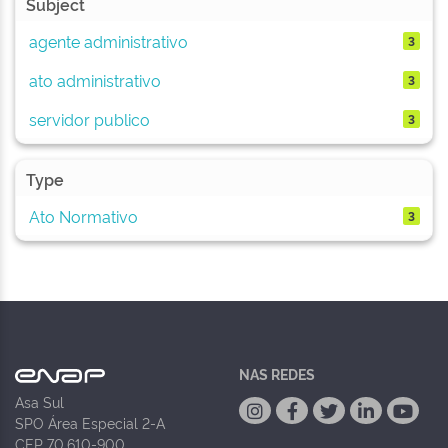
Subject
agente administrativo
3
ato administrativo
3
servidor publico
3
Type
Ato Normativo
3
NAS REDES
Asa Sul
SPO Área Especial 2-A
CEP 70.610-900