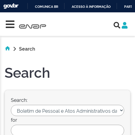
COMUNICA BR
ACESSO À INFORMAÇÃO
PARTI
Skip navigation
IR
PARA
O
CONTEÚDO
Search
Search
Search:
for