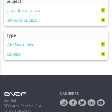
Subject
ato administrativo
3
servidor publico
3
Type
Ato Normativo
3
Boletim
3
NAS REDES
Asa Sul
SPO Área Especial 2-A
CEP 70.610-900