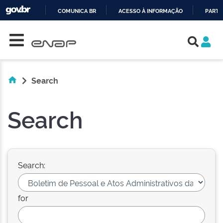
COMUNICA BR
ACESSO À INFORMAÇÃO
PARTI
Skip navigation
IR
PARA
O
CONTEÚDO
Search
Search
Search:
for