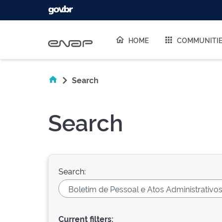
Skip navigation
HOME
COMMUNITI
Search
Search
Search:
Current filters: