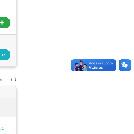
econds).
ão