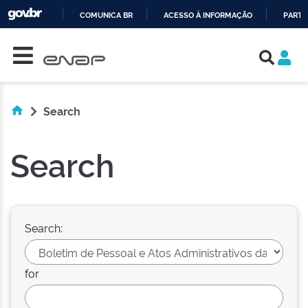
COMUNICA BR
ACESSO À INFORMAÇÃO
PARTI
Skip navigation
IR
PARA
O
CONTEÚDO
Search
Search
Search:
for