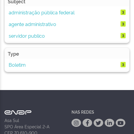
Subject
administração pública federal
3
agente administrativo
3
servidor publico
3
Type
Boletim
3
NAS REDES
Asa Sul
SPO Área Especial 2-A
CEP 70.610-900